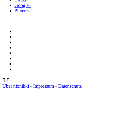
Google+
Pinterest


Über nixnikki
◦
Impressum
◦
Datenschutz